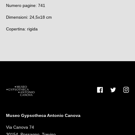
Numero pagine: 741
Dimensioni:
24,5x18
cm
Copertina: rigida
Facebook
Twitter
Inst
Museo Gypsotheca Antonio Canova
Via Canova 74
30154, Possagno, Treviso